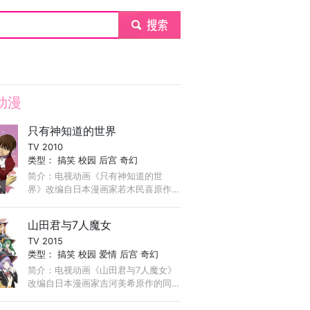
submit
动漫
只有神知道的世界
TV 2010
类型：
搞笑
校园
后宫
奇幻
简介：电视动画《只有神知道的世
界》改编自日本漫画家若木民喜原作
的同名漫画。 主人公桂木桂马是少女
恋爱游戏的高手，神乎其技的他可以
山田君与7人魔女
同时玩六款游戏、还可以分别享受其
TV 2015
中剧情，也因此桂马被称做“攻陷之
类型：
搞笑
校园
爱情
后宫
奇幻
神”。 ...
简介：电视动画《山田君与7人魔女》
改编自日本漫画家吉河美希原作的同
名漫画。 私立高校的学生山田龙就是
所谓的问题少年，学校里的同学都很