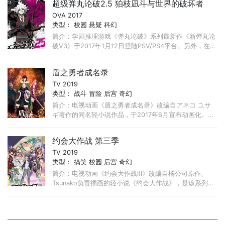
超级弹丸论破2.5 狛枝凪斗与世界的破坏者
OVA 2017
类型：
校园
悬疑
科幻
简介：学园推理游戏《弹丸论破》系列最新作《新弹丸论
破V3》于2017年1月12日登陆PSV/PS4平台。另外，在游
戏限定版“超高校级的限定BOX”中同捆了原创动画《超级
弹丸论破2.5：狛枝凪斗与世界的破坏者》。
盾之勇者成名录
TV 2019
类型：
战斗
冒险
后宫
奇幻
简介：电视动画《盾之勇者成名录》改编自アネコ ユサ
ギ著作的同名轻小说作品，于2017年6月宣布动画化。由
KINEMA CITRUS负责制作，于2019年1月播出。 ...
约会大作战 第三季
TV 2019
类型：
搞笑
校园
后宫
奇幻
简介：电视动画《约会大作战Ⅲ》改编自橘公司原作、
Tsunako负责插画的轻小说《约会大作战》，是该系列电
视动画的第3期。 人类遭遇了名为“空间震”的新型灾害。
...