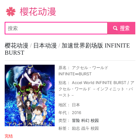
樱花动漫
submit
樱花动漫
/
日本动漫
/
加速世界剧场版 INFINITE
BURST
原名： アクセル・ワールド
INFINITE∞BURST
别名： Accel World INFINITE BURST / ア
クセル・ワールド －インフィニット・バ
ースト－
地区： 日本
年代： 2016
类型：
冒险
科幻
校园
标签：
励志
战斗
校园
完结