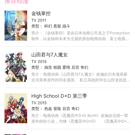
推荐动漫
金钱掌控
TV 2011
类型：
科幻
悬疑
战斗
简介：《金钱掌控》是由日本动画公司龙之子Production
制作，以金钱和未来为主题的原创电视动画。富士电视台
于2011年4月14日首播，全11话。 20XX年，日本正处于
严重的巨额财政赤字，日本经济可以说已经崩坏了。 ...
山田君与7人魔女
TV 2015
类型：
搞笑
校园
爱情
后宫
奇幻
简介：电视动画《山田君与7人魔女》改编自日本漫画家
吉河美希原作的同名漫画。 私立高校的学生山田龙就是
所谓的问题少年，学校里的同学都很怕他。 ...
High School D×D 第三季
TV 2015
类型：
热血
冒险
后宫
奇幻
简介：电视动画《恶魔高中D×D BorN》改编自石踏一荣
原作的轻小说，为继《恶魔高中D×D》、《恶魔高中D×D
NEW》之后的动画第3期，在2014年6月16日宣布动画
化。 ...