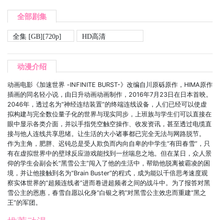
全部剧集
全集 [GB][720p]
HD高清
动漫介绍
动画电影《加速世界 -INFINITE BURST-》改编自川原砾原作，HIMA原作
插画的同名轻小说，由日升动画动画制作，2016年7月23日在日本首映。
2046年，透过名为“神经连结装置”的终端连线设备，人们已经可以使虚
拟构建与完全数位量子化的世界与现实同步，上班族与学生们可以直接在
眼中显示各类介面，并以手指凭空触空操作、收发资讯，甚至透过电缆直
接与他人连线共享思绪。让生活的大小诸事都已完全无法与网路脱节。
作为主角，肥胖、迟钝总是受人欺负而内向自卑的中学生“有田春雪”，只
有在虚拟世界中的壁球反应游戏能找到一丝喘息之地。但在某日，众人景
仰的学生会副会长“黑雪公主”闯入了他的生活中，帮助他脱离被霸凌的困
境，并让他接触到名为“Brain Buster”的程式，成为能以千倍思考速度观
察实体世界的“超频连线者”进而卷进超频者之间的战斗中。为了报答对黑
雪公主的恩惠，春雪自愿以化身“白银之鸦”对黑雪公主效忠而重建“黑之
王”的军团。