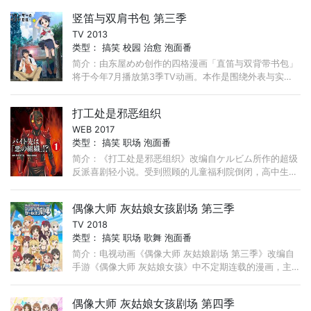
画制作公司Opera House制作，并于2013年10月10日首
竖笛与双肩书包 第三季
播，全10话。 ...
TV 2013
类型：
搞笑
校园
治愈
泡面番
简介：由东屋めめ创作的四格漫画「直笛与双背带书包」
将于今年7月播放第3季TV动画。本作是围绕外表与实际
年龄不符的两姐弟展开的趣味日常故事，弟弟宫川敦虽然
还只是小学五年级生， ...
打工处是邪恶组织
WEB 2017
类型：
搞笑
职场
泡面番
简介：《打工处是邪恶组织》改编自ケルビム所作的超级
反派喜剧轻小说。受到照顾的儿童福利院倒闭，高中生有
久不得不开始赚取弟弟妹妹们的生活费。 ...
偶像大师 灰姑娘女孩剧场 第三季
TV 2018
类型：
搞笑
职场
歌舞
泡面番
简介：电视动画《偶像大师 灰姑娘剧场 第三季》改编自
手游《偶像大师 灰姑娘女孩》中不定期连载的漫画，主
要的故事内容都是偶像们平时的生活和吐槽。 ...
偶像大师 灰姑娘女孩剧场 第四季