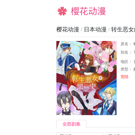
樱花动漫
樱花动漫
/
日本动漫
/
转生恶女
原名：
别名： Ten
地区： 
类型：
完结
全部剧集