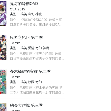
鬼灯的冷彻OAD
画《Fate/kaleid liner 魔法少女☆伊莉
OVA 2015
雅》的第二期作品。 ...
类型：
搞笑
奇幻
神魔
简介：《鬼灯的冷彻OAD》改编自江
口夏实所著同名漫。鬼灯的冷彻OAD
将随漫画17卷15/02/23，18卷
15/05/22，19卷15/08/21，第1弹12
境界之轮回 第二季
月先行上映。 鬼灯的冷彻讲述了来自
TV 2016
地狱这样那样的荒谬！ ...
类型：
搞笑
爱情
奇幻
神魔
简介：电视动画《境界之轮回》改编
自日本漫画家高桥留美子创作的同名
漫画。 少女真宫樱自从幼年时被堕魔
死神带离之后，获得看见幽灵的能
齐木楠雄的灾难 第二季
力。在学校里樱遇见具有死神血统的
TV 2018
同学六道轮回， ...
类型：
搞笑
校园
奇幻
简介：电视动画《齐木楠雄的灾难 第
二季》改编自由麻生周一所作的漫画
作品。 高中生·齐木楠雄是超能力者，
心灵感应、念动力、透视、预知、瞬
约会大作战 第三季
间移动、千里眼等，不论任何事情都