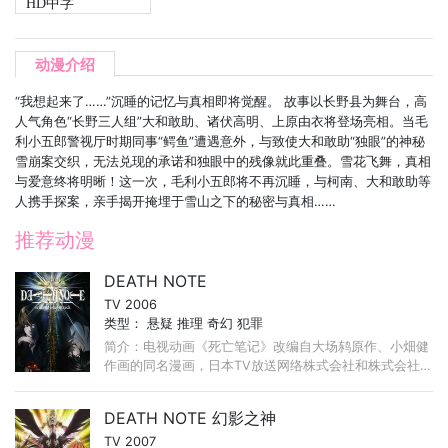
HD中字
动漫介绍
“我想起来了……”沉睡的记忆与真相即将觉醒。 故事以长野县为舞台，高
人气角色“长野三人组”大和敢助、诸伏高明、上原由衣将登场亮相。当毛
利小五郎警视厅时期同事“鳄鱼”遭遇意外，与致使大和敢助“独眼”的神秘
雪崩案交织，无法兑现的承诺和独眼中的残像就此重叠。雪花飞舞，真相
与爱意终将明晰！这一次，毛利小五郎将不再沉睡，与柯南、大和敢助等
人携手探案，亲手揭开掩埋于雪山之下的秘密与真相……
推荐动漫
DEATH NOTE
TV 2006
类型：
悬疑
推理
奇幻
犯罪
简介：电视动画《死亡笔记》改编自大场鸫原作、小畑健
作画的同名漫画，日本TV放送网络株式会社和株式会社
NTTdocomo共同出资合作设立的有限责任事业工会(LLP)
第一个投资预案。 ...
DEATH NOTE 幻影之神
TV 2007