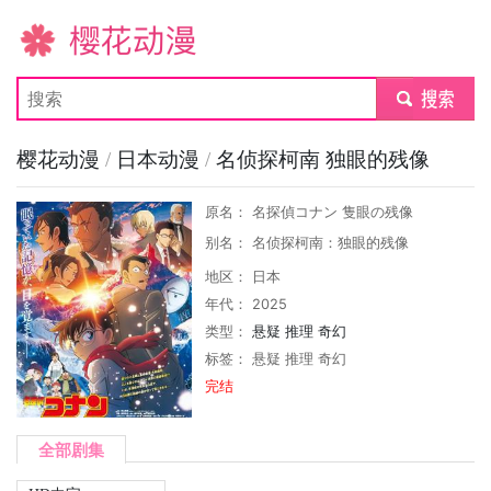
樱花动漫
submit
樱花动漫
/
日本动漫
/
名侦探柯南 独眼的残像
原名： 名探偵コナン 隻眼の残像
别名： 名侦探柯南：独眼的残像
地区： 日本
年代： 2025
类型：
悬疑
推理
奇幻
标签：
悬疑
推理
奇幻
完结
全部剧集