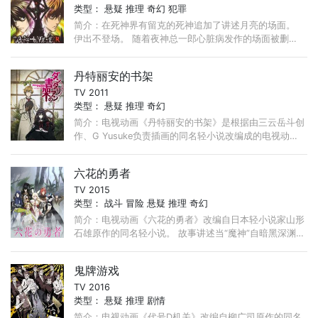
类型：
悬疑
推理
奇幻
犯罪
简介：在死神界有留克的死神追加了讲述月亮的场面。
伊出不登场。 随着夜神总一郎心脏病发作的场面被删
除，他在第二次基拉事件时看电视的地方也从医院的病房
变成了街头。 ...
丹特丽安的书架
TV 2011
类型：
悬疑
推理
奇幻
简介：电视动画《丹特丽安的书架》是根据由三云岳斗创
作、G Yusuke负责插画的同名轻小说改编成的电视动
画。作品讲述了男主角修伊从收书狂的祖父那里继承了古
老的宅邸与身着黑色服 ...
六花的勇者
TV 2015
类型：
战斗
冒险
悬疑
推理
奇幻
简介：电视动画《六花的勇者》改编自日本轻小说家山形
石雄原作的同名轻小说。 故事讲述当“魔神”自暗黑深渊苏
醒，命运之神将会挑选出六名勇者，授与其拯救世界的力
量。 ...
鬼牌游戏
TV 2016
类型：
悬疑
推理
剧情
简介：电视动画《代号D机关》改编自柳广司原作的同名