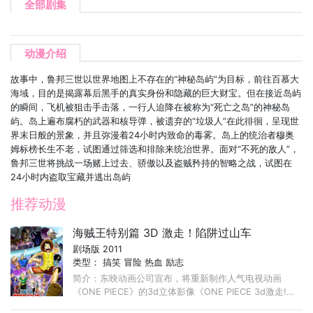
全部剧集
动漫介绍
故事中，鲁邦三世以世界地图上不存在的“神秘岛屿”为目标，前往百慕大
海域，目的是揭露幕后黑手的真实身份和隐藏的巨大财宝。但在接近岛屿
的瞬间，飞机被狙击手击落，一行人迫降在被称为“死亡之岛”的神秘岛
屿。岛上遍布腐朽的武器和核导弹，被遗弃的“垃圾人”在此徘徊，呈现世
界末日般的景象，并且弥漫着24小时内致命的毒雾。岛上的统治者穆奥
姆标榜长生不老，试图通过筛选和排除来统治世界。面对“不死的敌人”，
鲁邦三世将挑战一场赌上过去、骄傲以及盗贼矜持的智略之战，试图在
24小时内盗取宝藏并逃出岛屿
推荐动漫
海贼王特别篇 3D 激走！陷阱过山车
剧场版 2011
类型：
搞笑
冒险
热血
励志
简介：东映动画公司宣布，将重新制作人气电视动画
《ONE PIECE》的3d立体影像《ONE PIECE 3d激走!
trap course》，并于12月起在全国各地的主题公园和活