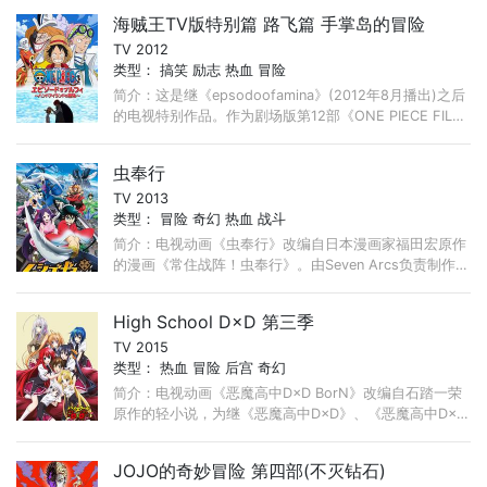
动场所限定上映。 ...
海贼王TV版特别篇 路飞篇 手掌岛的冒险
TV 2012
类型：
搞笑
励志
热血
冒险
简介：这是继《epsodoofamina》(2012年8月播出)之后
的电视特别作品。作为剧场版第12部《ONE PIECE FILM
Z》的上映纪念特别企划，《海贼王FILM Z》在电影上映
当天同时播出。 与以原 ...
虫奉行
TV 2013
类型：
冒险
奇幻
热血
战斗
简介：电视动画《虫奉行》改编自日本漫画家福田宏原作
的漫画《常住战阵！虫奉行》。由Seven Arcs负责制作，
2013年4月8日开始播放。 享保6年，将军吉宗下令设置
了“意见箱”。 ...
High School D×D 第三季
TV 2015
类型：
热血
冒险
后宫
奇幻
简介：电视动画《恶魔高中D×D BorN》改编自石踏一荣
原作的轻小说，为继《恶魔高中D×D》、《恶魔高中D×D
NEW》之后的动画第3期，在2014年6月16日宣布动画
化。 ...
JOJO的奇妙冒险 第四部(不灭钻石)