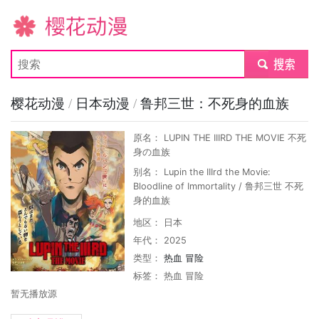
樱花动漫
submit
樱花动漫
/
日本动漫
/
鲁邦三世：不死身的血族
原名： LUPIN THE IIIRD THE MOVIE 不死
身の血族
别名： Lupin the IIIrd the Movie:
Bloodline of Immortality / 鲁邦三世 不死
身的血族
地区： 日本
年代： 2025
类型：
热血
冒险
标签：
热血
冒险
暂无播放源