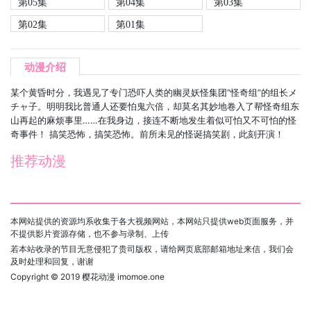
第05集
第04集
第03集
第02集
第01集
动漫介绍
某个黄昏时分，我遇见了专门恐吓人类的幽灵妖怪集团“怪奇组”的组长メ
チャ子。明明我比普通人还要怕鬼六倍，却莫名其妙地卷入了帮怪奇组东
山再起的麻烦事里……在我身边，接连不断地发生着似可怕又不可怕的怪
奇事件！ 搞笑恐怖，搞笑恐怖。前所未见的怪诞搞笑剧，此刻开演！
推荐动漫
本网站提供的资源均系收集于各大视频网站，本网站只提供web页面服务，并
不提供影片资源存储，也不参与录制、上传
若本站收录的节目无意侵犯了贵司版权，请给网页底部邮箱地址来信，我们会
及时处理和回复，谢谢
Copyright © 2019
樱花动漫 imomoe.one