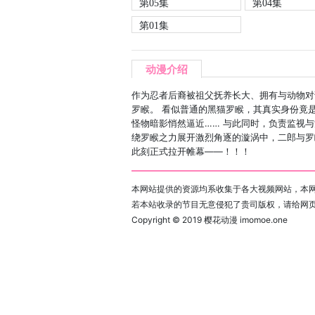
第05集
第04集
第01集
动漫介绍
作为忍者后裔被祖父抚养长大、拥有与动物对
罗睺。 看似普通的黑猫罗睺，其真实身份竟是
怪物暗影悄然逼近…… 与此同时，负责监视与
绕罗睺之力展开激烈角逐的漩涡中，二郎与罗睺
此刻正式拉开帷幕——！！！
本网站提供的资源均系收集于各大视频网站，本网
若本站收录的节目无意侵犯了贵司版权，请给网
Copyright © 2019
樱花动漫 imomoe.one