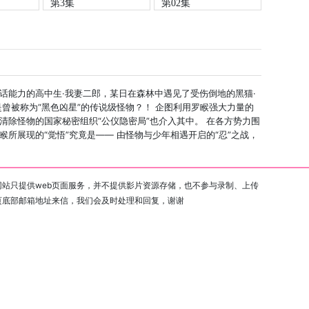
第3集
第02集
话能力的高中生·我妻二郎，某日在森林中遇见了受伤倒地的黑猫·
曾被称为“黑色凶星”的传说级怪物？！ 企图利用罗睺强大力量的
清除怪物的国家秘密组织“公仪隐密局”也介入其中。 在各方势力围
所展现的“觉悟”究竟是—— 由怪物与少年相遇开启的“忍”之战，
站只提供web页面服务，并不提供影片资源存储，也不参与录制、上传
页底部邮箱地址来信，我们会及时处理和回复，谢谢