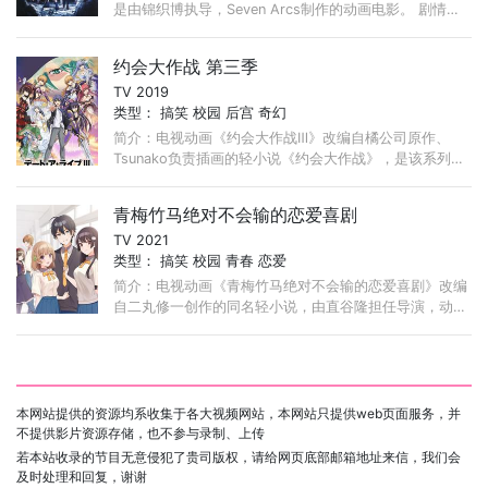
是由锦织博执导，Seven Arcs制作的动画电影。 剧情为
以原作《TRINITY SEVEN魔道书7使者》的番外篇小说为
基础，加上原作者齐藤健二新创作的情节构成的原创故
约会大作战 第三季
事。 ...
TV 2019
类型：
搞笑
校园
后宫
奇幻
简介：电视动画《约会大作战Ⅲ》改编自橘公司原作、
Tsunako负责插画的轻小说《约会大作战》，是该系列电
视动画的第3期。 人类遭遇了名为“空间震”的新型灾害。
...
青梅竹马绝对不会输的恋爱喜剧
TV 2021
类型：
搞笑
校园
青春
恋爱
简介：电视动画《青梅竹马绝对不会输的恋爱喜剧》改编
自二丸修一创作的同名轻小说，由直谷隆担任导演，动画
工房负责动画制作。 她只会对我偷偷地笑。 ...
本网站提供的资源均系收集于各大视频网站，本网站只提供web页面服务，并
不提供影片资源存储，也不参与录制、上传
若本站收录的节目无意侵犯了贵司版权，请给网页底部邮箱地址来信，我们会
及时处理和回复，谢谢