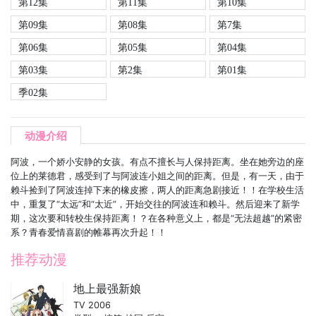
第12集
第11集
第10集
第09集
第08集
第7集
第06集
第05集
第04集
第03集
第2集
第01集
季02集
动漫介绍
阿波，一个娇小安静的女孩。有点不擅长与人保持距离。坐在她旁边的座
位上的莱德君，感受到了与阿波连小姐之间的距离。但是，有一天，由于
赖斗捡到了阿波连掉下来的橡皮擦，两人的距离急剧接近！！在学校生活
中，重复了“太远”和“太近”，开始交往的阿波连和赖斗。然后迎来了新学
期，这次要和转校生保持距离！？在各种意义上，都是“无法超越”的紧密
系？青春爱情喜剧的帷幕再次升起！！
推荐动漫
地上最强新娘
TV 2006