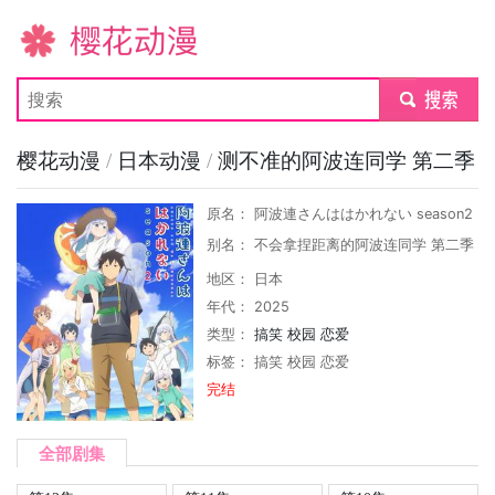
樱花动漫
submit
樱花动漫
/
日本动漫
/
测不准的阿波连同学 第二季
原名： 阿波連さんははかれない season2
别名： 不会拿捏距离的阿波连同学 第二季
地区： 日本
年代： 2025
类型：
搞笑
校园
恋爱
标签：
搞笑
校园
恋爱
完结
全部剧集