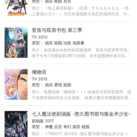
类型：
搞笑
校园
后宫
简介：《地上最强新娘》（日语：すもももももも ～地
上最强のヨメ～）为日本漫画家大高忍的漫画作品，中文
版由尖端出版社所代理。2006年10月份，被改编为动
画。单行本全12卷。 ...
竖笛与双肩书包 第三季
TV 2013
类型：
搞笑
校园
治愈
泡面番
简介：由东屋めめ创作的四格漫画「直笛与双背带书包」
将于今年7月播放第3季TV动画。本作是围绕外表与实际
年龄不符的两姐弟展开的趣味日常故事，弟弟宫川敦虽然
还只是小学五年级生， ...
俺物语
TV 2015
类型：
搞笑
爱情
校园
简介：电视动画《俺物语！！》改编自河原和音原作、或
子负责作画的同名少女漫画。 故事主要以有着魁梧的身
材和耿直的性格、深受男性们爱戴却没有女人缘的高中1
年级学生刚田猛男， ...
七人魔法使剧场版 -悠久图书馆与炼金术少女-
剧场版 2017
类型：
神魔
后宫
奇幻
搞笑
校园
简介：《TRINITY SEVEN -悠久图书馆与炼金术少女-》