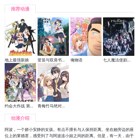
推荐动漫
地上最强新娘
竖笛与双肩书包 第三季
俺物语
七人魔法使剧场版 -悠久图书馆与炼金术少女-
约会大作战 第三季
青梅竹马绝对不会输的恋爱喜剧
动漫介绍
阿波，一个娇小安静的女孩。有点不擅长与人保持距离。坐在她旁边的座
位上的莱德君，感受到了与阿波连小姐之间的距离。但是，有一天，由于