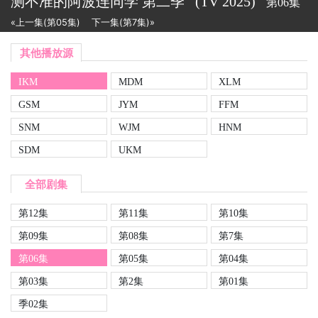
测不准的阿波连同学 第二季
(TV
2025)
第06集
«上一集(第05集)
下一集(第7集)»
其他播放源
IKM
MDM
XLM
GSM
JYM
FFM
SNM
WJM
HNM
SDM
UKM
全部剧集
第12集
第11集
第10集
第09集
第08集
第7集
第06集
第05集
第04集
第03集
第2集
第01集
季02集