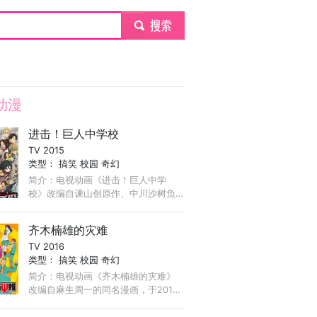
submit
动漫
进击！巨人中学校
TV 2015
类型：
搞笑
校园
奇幻
简介：电视动画《进击！巨人中学
校》改编自谏山创原作、中川沙树负
责作画的《进击的巨人》的同名衍生
漫画。 今天开始就是中学一年级了。
齐木楠雄的灾难
将学校中，不对，是世界中的巨人驱
TV 2016
逐出去。 ...
类型：
搞笑
校园
奇幻
简介：电视动画《齐木楠雄的灾难》
改编自麻生周一的同名漫画，于2016
年5月9日发售的《周刊少年jump》23
号（集英社）发表TV动画化决定的消