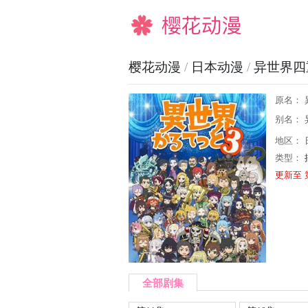
樱花动漫
樱花动漫
/
日本动漫
/
异世界四
原名： 
别名： 
地区： 
类型：
更新至 
全部剧集