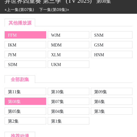
异世界四重奏 第三季
(TV
2025)
第08集
«上一集(第07集)
下一集(第09集)»
其他播放源
FFM
WJM
SNM
IKM
MDM
GSM
JYM
XLM
HNM
SDM
UKM
全部剧集
第11集
第10集
第09集
第08集
第07集
第6集
第05集
第04集
第3集
第2集
第1集
推荐动漫