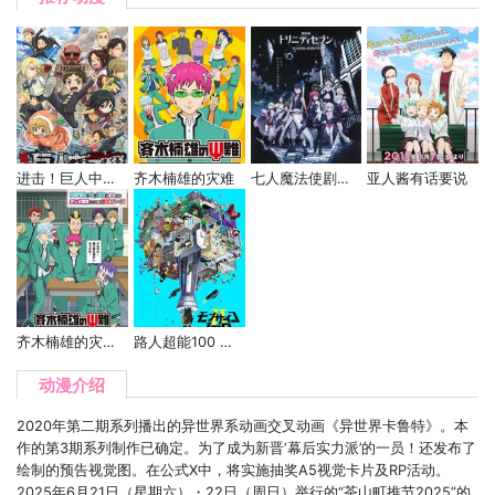
进击！巨人中学校
齐木楠雄的灾难
七人魔法使剧场版 -悠久图书馆与炼金术少女-
亚人酱有话要说
齐木楠雄的灾难 第二季
路人超能100 第二季
动漫介绍
2020年第二期系列播出的异世界系动画交叉动画《异世界卡鲁特》。本
作的第3期系列制作已确定。为了成为新晋‘幕后实力派’的一员！还发布了
绘制的预告视觉图。在公式X中，将实施抽奖A5视觉卡片及RP活动。
2025年6月21日（星期六）・22日（周日）举行的“茶山町推节2025”的