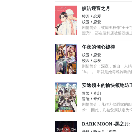
皎洁迎宵之月
校园 / 恋爱
校园 / 恋爱
剧情简介：被周围称作“王子
漂亮”，还在便利店被醉汉缠
午夜的倾心旋律
校园 / 恋爱
校园 / 恋爱
剧情简介：深夜，独自一人躺在
1%』 。 那就是她每晚聆听
安逸领主的愉快领地防
冒险 / 奇幻
冒险 / 奇幻
剧情简介：凡作为侯爵家的四
术”！因此，凡被父亲认定为“不
DARK MOON -黑之月:
悬疑 / 吸血鬼 / 恋爱