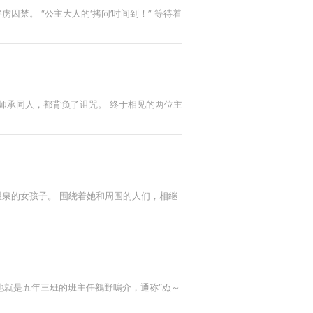
禁。 “公主大人的‘拷问’时间到！” 等待着
师承同人，都背负了诅咒。 终于相见的两位主
温泉的女孩子。 围绕着她和周围的人们，相继
他就是五年三班的班主任鵺野鳴介，通称“ぬ～