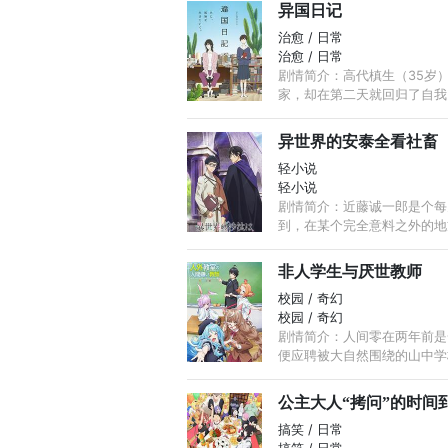
异国日记
治愈 / 日常
治愈 / 日常
剧情简介：高代槙生（35岁
家，却在第二天就回归了自我，
异世界的安泰全看社畜
轻小说
轻小说
剧情简介：近藤诚一郎是个每
到，在某个完全意料之外的地
非人学生与厌世教师
校园 / 奇幻
校园 / 奇幻
剧情简介：人间零在两年前是
便应聘被大自然围绕的山中学校“
公主大人“拷问”的时间
搞笑 / 日常