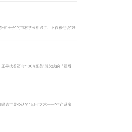
作“王子”的市村学长相遇了。不仅被他说“好
寻找着迈向“100%完美”所欠缺的『最后
是该世界公认的“无用”之术——“生产系魔