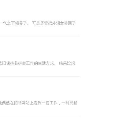
一气之下领养了。 可是尽管把外甥女带回了
依旧保持着拼命工作的生活方式。 结果没想
他偶然在招聘网站上看到一份工作，一时兴起