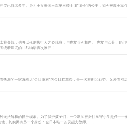
突已持续多年。身为王女兼国王军第三骑士团“团长”的公主，如今被魔王军俘虏囚
太将参战，他将以死刑执行人之姿现身，与虎杖兵刃相向。 虎杖与乙骨，他们
围绕着诅咒的壮烈物语再次展开！
着热海的一家洗衣店“金目洗衣”的金目棉花奈，是一名爽朗又勤劳、又爱着泡
种无法解释的怪异现象。为了保护孩子们，一位教师被派往童守小学赴任——
他，其实拥有另一个身份：全日本唯一的灵能力教师。 ...