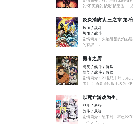
剧情简介：杉元与阿席莉帕的
的“不死身的杉元”杉元佐一与爱
炎炎消防队 三之章 第2
热血 / 战斗
热血 / 战斗
剧情简介：火焰引领的灼热黑暗
的奋战， ...
勇者之屑
搞笑 / 战斗 / 冒险
搞笑 / 战斗 / 冒险
剧情简介：21世纪中叶，东
者》！ 勇者通过服用名为《E
以死亡游戏为生。
战斗 / 悬疑
战斗 / 悬疑
剧情简介：醒来时，我已经在
五个人了。 ...