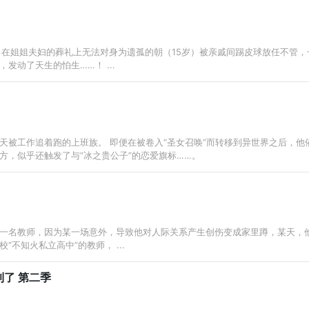
）在姐姐夫妇的葬礼上无法对身为遗孤的朝（15岁）被亲戚间踢皮球放任不管，
发动了天生的怕生……！ ...
天被工作追着跑的上班族。 即便在被卷入“圣女召唤”而转移到异世界之后，他
方，似乎还触发了与“冰之贵公子”的恋爱旗标……。
一名教师，因为某一场意外，导致他对人际关系产生创伤变成家里蹲，某天，
不知火私立高中”的教师， ...
到了 第二季