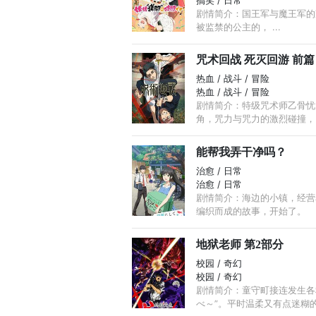
搞笑 / 日常
剧情简介：国王军与魔王军的冲
被监禁的公主的， ...
咒术回战 死灭回游 前篇
热血 / 战斗 / 冒险
热血 / 战斗 / 冒险
剧情简介：特级咒术师乙骨忧
角，咒力与咒力的激烈碰撞，
能帮我弄干净吗？
治愈 / 日常
治愈 / 日常
剧情简介：海边的小镇，经营
编织而成的故事，开始了。
地狱老师 第2部分
校园 / 奇幻
校园 / 奇幻
剧情简介：童守町接连发生各
べ～”。平时温柔又有点迷糊的