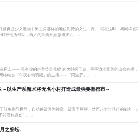
”并被像是少女漫画中男主角那样的地位对待的女生，宵。 就在这时，与同样被称
上时被他所帮助，两人的距离开始急速接近……！
床上—— 唯有你的声音曾是救赎 身为财阀千金、事事追求完美的山吹有栖， 正
的网络电台『午夜心动调频』的主播——『阿波罗』。 ...
卫～以生产系魔术将无名小村打造成最强要塞都市～
子转生到异世界，自幼便被誉为神童，被寄予厚望。然而八岁时获得的能力，却
符贵族身份”， ...
 月之祭坛-