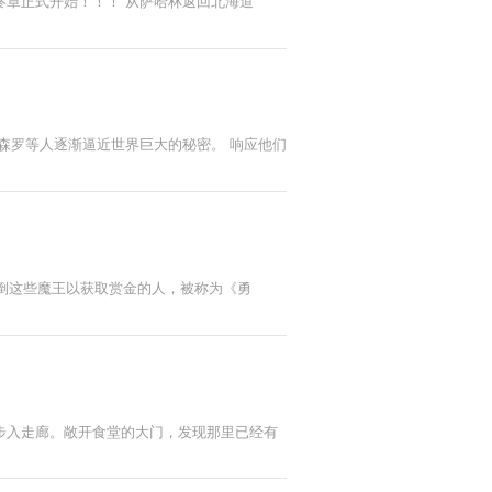
章正式开始！！！ 从萨哈林返回北海道
， 森罗等人逐渐逼近世界巨大的秘密。 响应他们
打倒这些魔王以获取赏金的人，被称为《勇
步入走廊。敞开食堂的大门，发现那里已经有