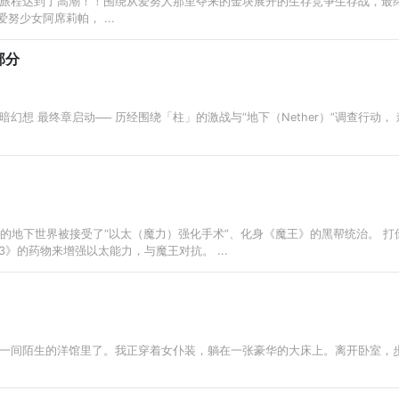
旅程达到了高潮！！围绕从爱努人那里夺来的金块展开的生存竞争生存战，最终
努少女阿席莉帕， ...
部分
幻想 最终章启动── 历经围绕「柱」的激战与“地下（Nether）”调查行动
京的地下世界被接受了“以太（魔力）强化手术”、化身《魔王》的黑帮统治。 
3》的药物来增强以太能力，与魔王对抗。 ...
一间陌生的洋馆里了。我正穿着女仆装，躺在一张豪华的大床上。离开卧室，