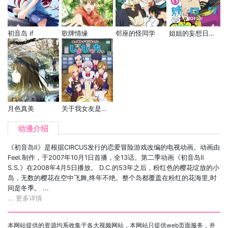
初音岛 if
歌牌情缘
邻座的怪同学
姐姐的妄想日记OAD
月色真美
关于我女友是个一本正经的碧池这件事
动漫介绍
《初音岛Ⅱ》是根据CIRCUS发行的恋爱冒险游戏改编的电视动画。动画由
Feel.制作，于2007年10月1日首播，全13话。第二季动画《初音岛Ⅱ
S.S.》在2008年4月5日播放。 D.C.的53年之后，粉红色的樱花绽放的小
岛，无数的樱花在空中飞舞,终年不绝。整个岛都覆盖在粉红的花海里,时
间是冬季。 ...
... 更多详情
本网站提供的资源均系收集于各大视频网站，本网站只提供web页面服务，并