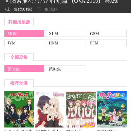
向阳素描×☆☆☆ 特别篇
(OVA
2010)
第02集
«上一集(第01集)
下一集(无)»
其他播放源
MDM
XLM
GSM
JYM
HNM
FFM
全部剧集
第02集
第01集
推荐动漫