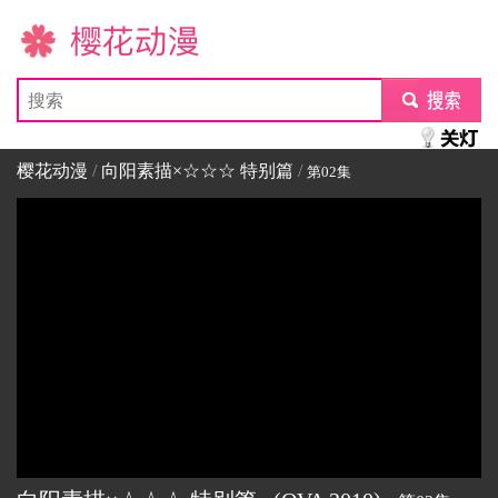
樱花动漫
submit
樱花动漫
/
向阳素描×☆☆☆ 特别篇
/
第02集