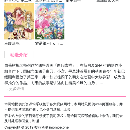
轻音少女 第二季
花吻在上 恋人的羁绊
摇曳百合
悠哉日常大王
幸腹涂鸦
雏逻辑～from Luck & Logic～
动漫介绍
由苍树梅老师创作的四格漫画「向阳素描」，在新房及SHAFT的制作小
组合作下，围绕向阳四子由乃、小宫、寻及沙英展开的动画在今年年初已
经顺利播放了第三季，并一如以往四子的萌力在动画中大放异彩，成为值
得推介的作品。向阳的故事是讲述向往着美术班的由乃， ...
... 更多详情
本网站提供的资源均系收集于各大视频网站，本网站只提供web页面服务，并
不提供影片资源存储，也不参与录制、上传
若本站收录的节目无意侵犯了贵司版权，请给网页底部邮箱地址来信，我们会
及时处理和回复，谢谢
Copyright © 2019
樱花动漫 imomoe.one