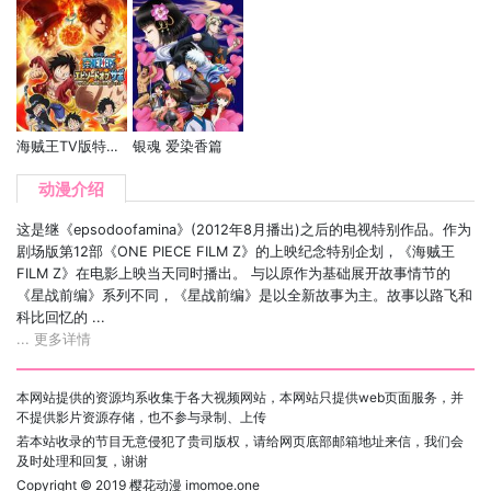
海贼王TV版特别篇 萨波篇 三兄弟的羁绊 奇迹的再会和被继承的意志
银魂 爱染香篇
动漫介绍
这是继《epsodoofamina》(2012年8月播出)之后的电视特别作品。作为
剧场版第12部《ONE PIECE FILM Z》的上映纪念特别企划，《海贼王
FILM Z》在电影上映当天同时播出。 与以原作为基础展开故事情节的
《星战前编》系列不同，《星战前编》是以全新故事为主。故事以路飞和
科比回忆的 ...
... 更多详情
本网站提供的资源均系收集于各大视频网站，本网站只提供web页面服务，并
不提供影片资源存储，也不参与录制、上传
若本站收录的节目无意侵犯了贵司版权，请给网页底部邮箱地址来信，我们会
及时处理和回复，谢谢
Copyright © 2019
樱花动漫 imomoe.one