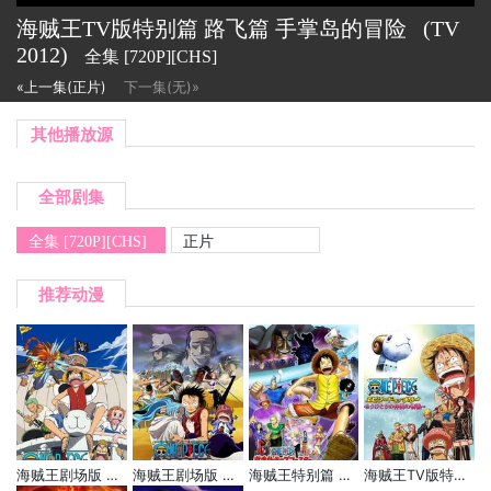
海贼王TV版特别篇 路飞篇 手掌岛的冒险
(TV
2012)
全集 [720P][CHS]
«上一集(正片)
下一集(无)»
其他播放源
全部剧集
全集 [720P][CHS]
正片
推荐动漫
海贼王剧场版 黄金岛冒险
海贼王剧场版 沙漠的王女与海贼们
海贼王特别篇 3D 激走！陷阱过山车
海贼王TV版特别篇 梅利篇 另一名同伴的故事