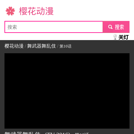
樱花动漫
submit
樱花动漫
/
舞武器舞乱伎
/
第10话