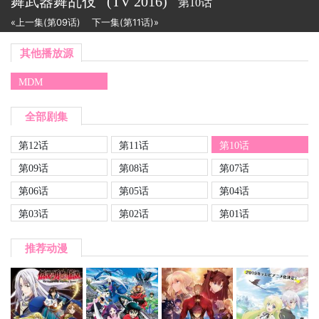
舞武器舞乱伎
(TV
2016)
第10话
«上一集(第09话)
下一集(第11话)»
其他播放源
MDM
全部剧集
第12话
第11话
第10话
第09话
第08话
第07话
第06话
第05话
第04话
第03话
第02话
第01话
推荐动漫