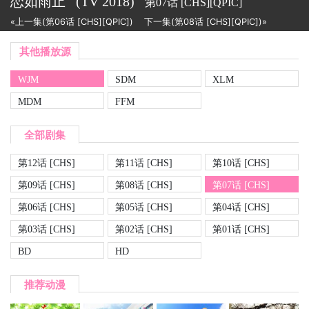
恋如雨止
(TV
2018)
第07话 [CHS][QPIC]
«上一集(第06话 [CHS][QPIC])
下一集(第08话 [CHS][QPIC])»
其他播放源
WJM
SDM
XLM
MDM
FFM
全部剧集
第12话 [CHS]
第11话 [CHS]
第10话 [CHS]
[QPIC]
[QPIC]
[QPIC]
第09话 [CHS]
第08话 [CHS]
第07话 [CHS]
[QPIC]
[QPIC]
[QPIC]
第06话 [CHS]
第05话 [CHS]
第04话 [CHS]
[QPIC]
[QPIC]
[QPIC]
第03话 [CHS]
第02话 [CHS]
第01话 [CHS]
[QPIC]
[QPIC]
[QPIC]
BD
HD
推荐动漫