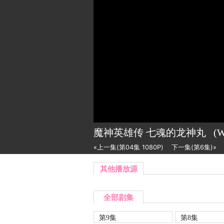
魔神英雄传 七魂的龙神丸
(
«上一集(第04集 1080P)
下一集(第6集)»
其他播放源
全部剧集
第9集
第8集