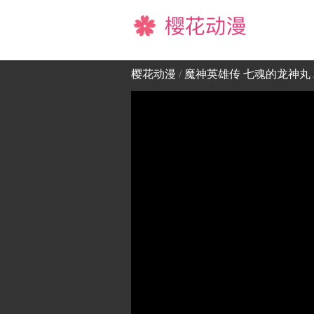
樱花动漫
樱花动漫
/
魔神英雄传 七魂的龙神丸