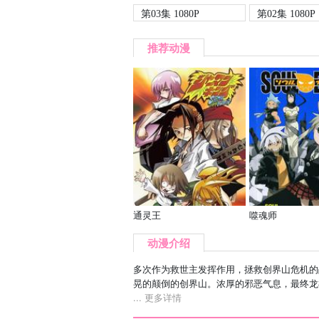
第03集 1080P
第02集 1080P
推荐动漫
通灵王
噬魂师
动漫介绍
多次作为救世主发挥作用，拯救创界山危机的战
晃的颠倒的创界山。浓厚的邪恶气息，最终龙神
... 更多详情