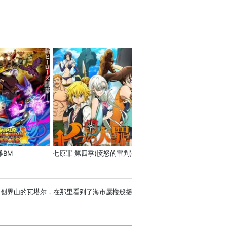
雄BM
七原罪 第四季(愤怒的审判)
临的创界山的瓦塔尔，在那里看到了海市蜃楼般摇