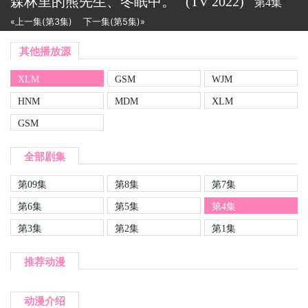
森林里的熊先生、冬眠中。
(TV
2022)
第4集
«上一集(第3集)
下一集(第5集)»
其他播放源
XLM
GSM
WJM
HNM
MDM
XLM
GSM
全部剧集
第09集
第8集
第7集
第6集
第5集
第4集
第3集
第2集
第1集
推荐动漫
动漫介绍