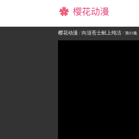
樱花动漫
樱花动漫
/
向涟苍士献上纯洁
/
第03集