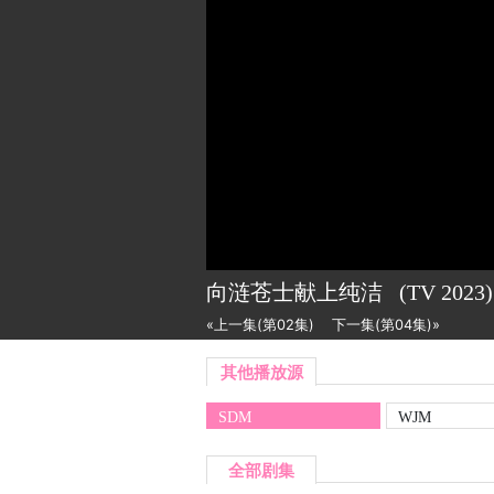
向涟苍士献上纯洁
(TV
2023)
«上一集(第02集)
下一集(第04集)»
其他播放源
SDM
WJM
全部剧集