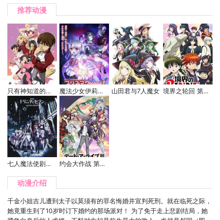
推荐动漫
只有神知道的世界
魔法少女伊莉雅 第二季
山田君与7人魔女
境界之轮回 第二季
七人魔法使剧场版 -悠久图书馆与炼金术少女-
约会大作战 第三季
动漫介绍
千金小姐吉儿遭到太子以莫须有的罪名悔婚并宣判死刑。就在临死之际，
她竟重生到了10岁时订下婚约的那场派对！ 为了免于走上悲剧结局，她