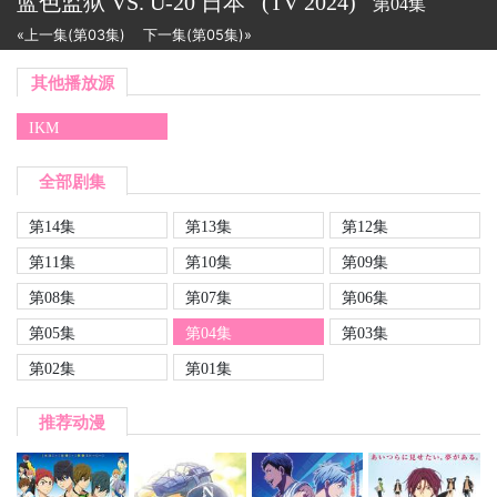
蓝色监狱 VS. U-20 日本
(TV
2024)
第04集
«上一集(第03集)
下一集(第05集)»
其他播放源
IKM
全部剧集
第14集
第13集
第12集
第11集
第10集
第09集
第08集
第07集
第06集
第05集
第04集
第03集
第02集
第01集
推荐动漫