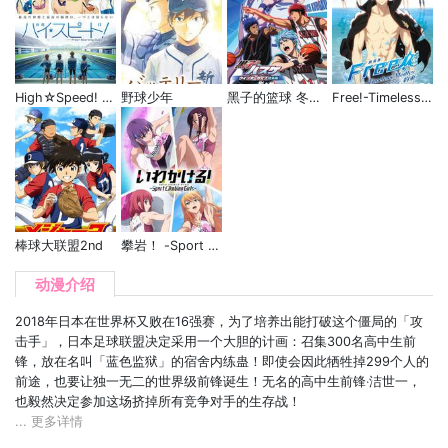
High☆Speed! -Free! Starting Days-
野球少年
黑子的篮球 冬季杯总集篇
Free!-Timeless Medley- 约束
棒球大联盟2nd
攀岩！ -Sport Climbing Girls-
动漫介绍
2018年日本在世界杯又败在16强赛，为了培养出能打破这个僵局的「攻
击手」，日本足球联盟决定采用一个大胆的计画：召集300名高中生前
锋，放在名叫「蓝色监狱」的宿舍内练蛊！即使会因此牺牲掉299个人的
前途，也要让独一无二的世界级前锋诞生！无名的高中生前锋‧洁世一，
也毅然决定参加这场挤掉所有竞争对手的生存战！
... 更多详情