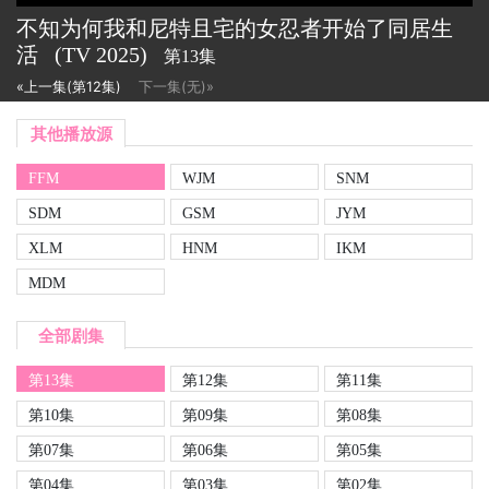
不知为何我和尼特且宅的女忍者开始了同居生
活
(TV
2025)
第13集
«上一集(第12集)
下一集(无)»
其他播放源
FFM
WJM
SNM
SDM
GSM
JYM
XLM
HNM
IKM
MDM
全部剧集
第13集
第12集
第11集
第10集
第09集
第08集
第07集
第06集
第05集
第04集
第03集
第02集