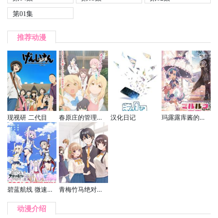
第01集
推荐动漫
现视研 二代目
春原庄的管理人小姐
汉化日记
玛露露库酱的日常
碧蓝航线 微速前进
青梅竹马绝对不会输的恋爱喜剧
动漫介绍