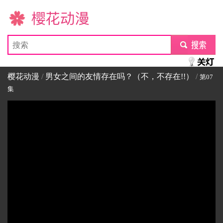
樱花动漫
submit
樱花动漫
/
男女之间的友情存在吗？（不，不存在!!）
/
第07
集