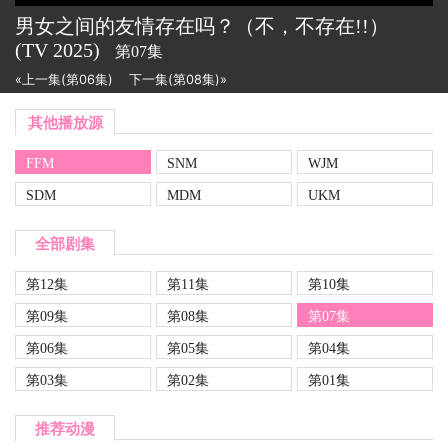
男女之间的友情存在吗？（不，不存在!!）
(TV
2025)
第07集
«上一集(第06集)
下一集(第08集)»
其他播放源
FFM
SNM
WJM
SDM
MDM
UKM
全部剧集
第12集
第11集
第10集
第09集
第08集
第07集
第06集
第05集
第04集
第03集
第02集
第01集
推荐动漫