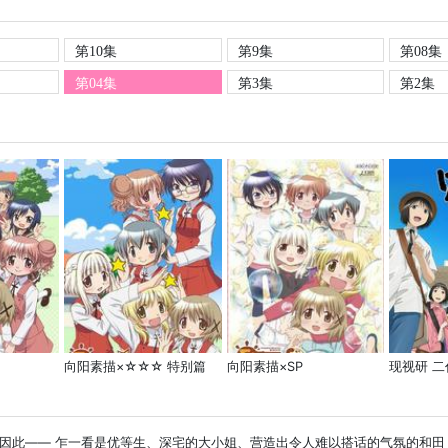
第10集
第9集
第08集
第04集
第3集
第2集
向阳素描×☆☆☆ 特别篇
向阳素描×SP
现视研 二
因此—— 乍一看是优等生、深宅的大小姐、营造出令人难以搭话的气氛的和田