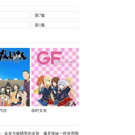
第7集
第1集
代目
临时女友
； 金发与被晒黑的皮肤、像是辣妹一样使周围