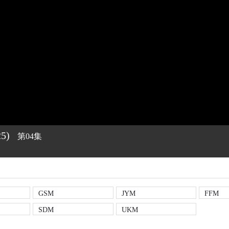
25)
第04集
GSM
JYM
FFM
SDM
UKM