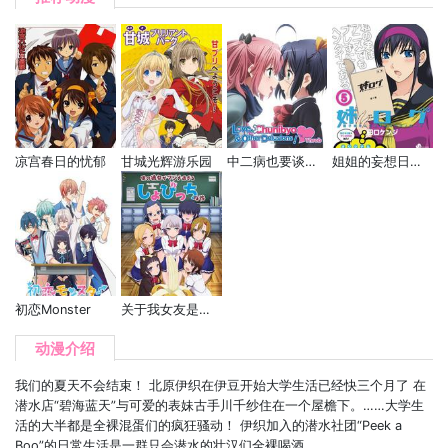
凉宫春日的忧郁
甘城光辉游乐园
中二病也要谈恋爱！ 第二季
姐姐的妄想日记OAD
初恋Monster
关于我女友是个一本正经的碧池这件事
动漫介绍
我们的夏天不会结束！ 北原伊织在伊豆开始大学生活已经快三个月了 在
潜水店“碧海蓝天”与可爱的表妹古手川千纱住在一个屋檐下。​ ……大学生
活的大半都是全裸混蛋们的疯狂骚动！ 伊织加入的潜水社团“Peek a
Boo”的日常生活是一群只会潜水的壮汉们全裸喝酒， ...