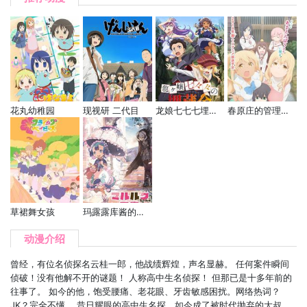
花丸幼稚园
现视研 二代目
龙娘七七七埋藏的宝藏
春原庄的管理人小姐
草裙舞女孩
玛露露库酱的日常
动漫介绍
曾经，有位名侦探名云桂一郎，他战绩辉煌，声名显赫。 任何案件瞬间
侦破！没有他解不开的谜题！ 人称高中生名侦探！ 但那已是十多年前的
往事了。 如今的他，饱受腰痛、老花眼、牙齿敏感困扰。网络热词？
JK？完全不懂。 昔日耀眼的高中生名探，如今成了被时代抛弃的大叔。