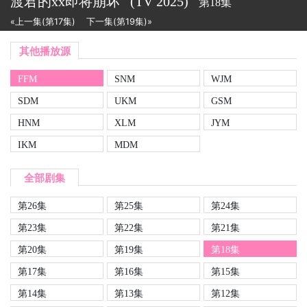
渡君的xx即将崩坏
(TV
2025)
第18集
«上一集(第17集)
下一集(第19集)»
其他播放源
FFM
SNM
WJM
SDM
UKM
GSM
HNM
XLM
JYM
IKM
MDM
全部剧集
第26集
第25集
第24集
第23集
第22集
第21集
第20集
第19集
第18集
第17集
第16集
第15集
第14集
第13集
第12集