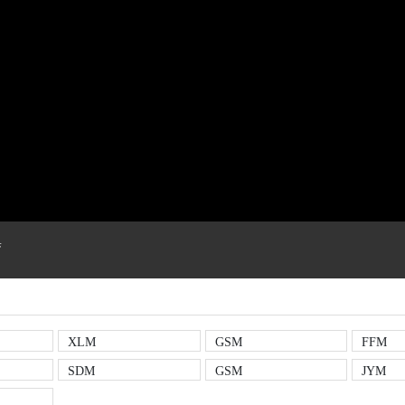
集
XLM
GSM
FFM
SDM
GSM
JYM