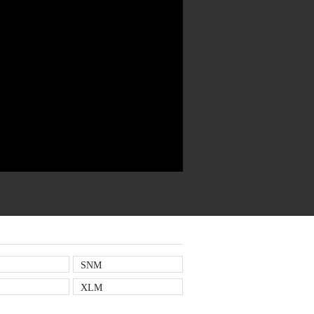
SNM
XLM