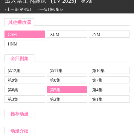
出入禁止的鼹鼠
(TV
2025)
第5集
«上一集(第4集)
下一集(第6集)»
其他播放源
GSM
XLM
JYM
HNM
全部剧集
第12集
第11集
第10集
第9集
第8集
第7集
第6集
第5集
第4集
第3集
第2集
第1集
推荐动漫
动漫介绍