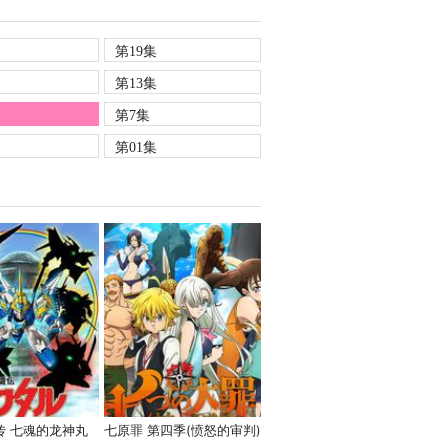
第19集
第13集
第7集
第01集
传 七魂的龙神丸
七原罪 第四季(愤怒的审判)