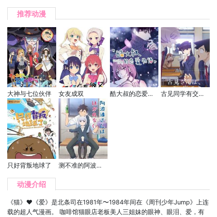
推荐动漫
大神与七位伙伴
女友成双
酷大叔的恋爱物语
古见同学有交流障碍症
只好背叛地球了
测不准的阿波连同学
动漫介绍
《猫》❤《爱》是北条司在1981年〜1984年间在《周刊少年Jump》上连
载的超人气漫画。 咖啡馆猫眼店老板美人三姐妹的眼神、眼泪、爱，有