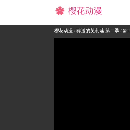
樱花动漫
樱花动漫
/
葬送的芙莉莲 第二季
/
第0