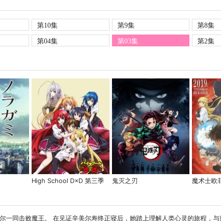
第10集
第9集
第8集
第04集
第03集
第2集
High School D×D 第三季
鬼灭之刃
魔术士欧
尔一同击败魔王。 在见证辛美尔寿终正寝后，她踏上理解人类心灵的旅程，与