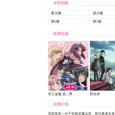
全部剧集
第30集
第29集
第6集
第5集
推荐动漫
零之使魔 第二季
野良神
动漫介绍
芙莉莲是一位千年精灵魔法使，曾与勇者辛美