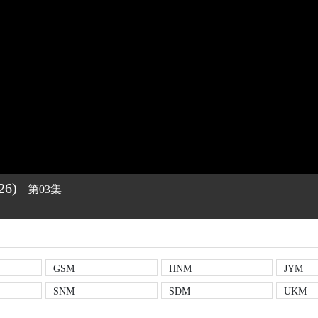
26)
第03集
GSM
HNM
JYM
SNM
SDM
UKM