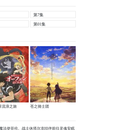
第7集
第01集
菲流浪之旅
苍之骑士团
魔法使菲伦、战士休塔尔克结伴前往灵魂安眠