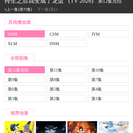
转生之后我变成了龙蛋
(TV
2026)
第12集完结
«上一集(第11集)
下一集(无)»
其他播放源
HNM
GSM
JYM
XLM
HNM
全部剧集
第12集完结
第11集
第10集
第9集
第8集
第7集
第6集
第5集
第4集
第3集
第2集
第1集
推荐动漫