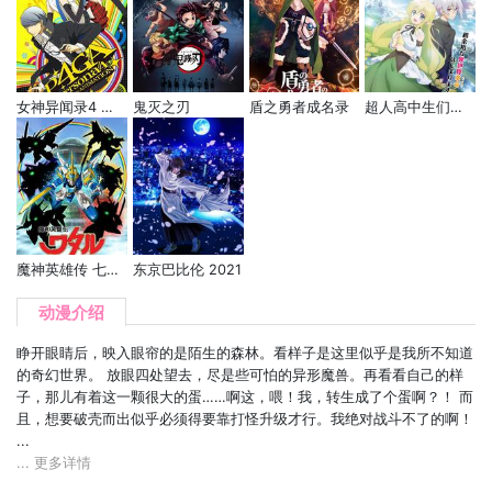
女神异闻录4 黄金版
鬼灭之刃
盾之勇者成名录
超人高中生们即便在异世界也能从容生存！
魔神英雄传 七魂的龙神丸
东京巴比伦 2021
动漫介绍
睁开眼睛后，映入眼帘的是陌生的森林。看样子是这里似乎是我所不知道
的奇幻世界。 放眼四处望去，尽是些可怕的异形魔兽。再看看自己的样
子，那儿有着这一颗很大的蛋……啊这，喂！我，转生成了个蛋啊？！ 而
且，想要破壳而出似乎必须得要靠打怪升级才行。我绝对战斗不了的啊！
...
... 更多详情