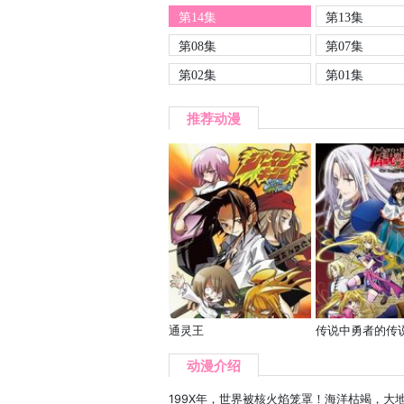
第14集
第13集
第08集
第07集
第02集
第01集
推荐动漫
通灵王
传说中勇者的传
动漫介绍
199X年，世界被核火焰笼罩！海洋枯竭，