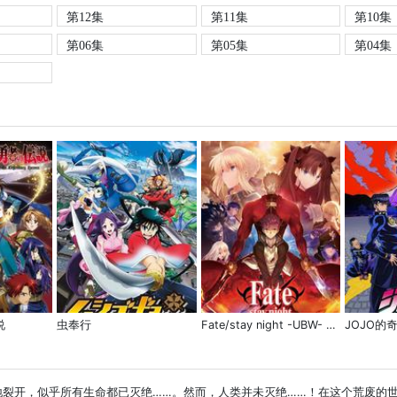
第12集
第11集
第10集
第06集
第05集
第04集
说
虫奉行
Fate/stay night -UBW- 第二季
大地裂开，似乎所有生命都已灭绝……。然而，人类并未灭绝……！在这个荒废的