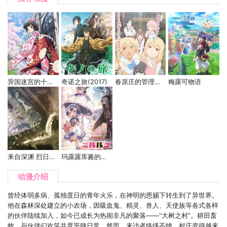
异国迷宫的十字路口
奇诺之旅(2017)
春原庄的管理人小姐
梅露可物语
来自深渊 烈日的黄金乡
玛露露库酱的日常
动漫介绍
曾经体弱多病、孤独度日的青年火乐，在神明的恩赐下转生到了异世界。
他在森林深处建立的小农场，因吸血鬼、精灵、兽人、天使族等各式各样
的伙伴陆续加入，如今已成长为热闹非凡的聚落——“大树之村”。耕田畜
牧，与伙伴们欢笑共度平静日常。然而，来访者络绎不绝，村庄变得越来