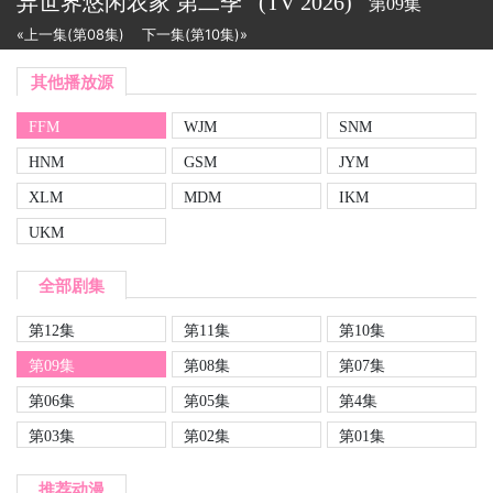
异世界悠闲农家 第二季
(TV
2026)
第09集
«上一集(第08集)
下一集(第10集)»
其他播放源
FFM
WJM
SNM
HNM
GSM
JYM
XLM
MDM
IKM
UKM
全部剧集
第12集
第11集
第10集
第09集
第08集
第07集
第06集
第05集
第4集
第03集
第02集
第01集
推荐动漫