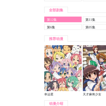
全部剧集
第12集
第11集
第6集
第05集
推荐动漫
幸运星
天才麻将少女
动漫介绍