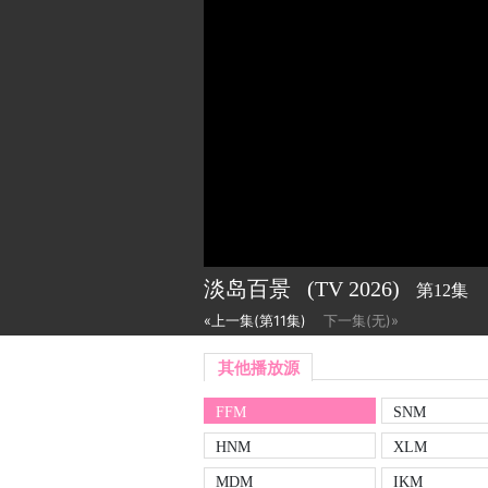
淡岛百景
(TV
2026)
第12集
«上一集(第11集)
下一集(无)»
其他播放源
FFM
SNM
HNM
XLM
MDM
IKM