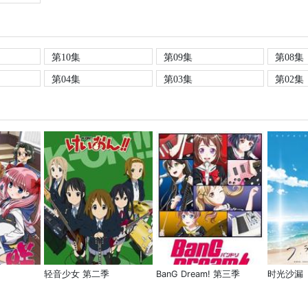
第10集
第09集
第08集
第04集
第03集
第02集
轻音少女 第二季
BanG Dream! 第三季
时光沙漏