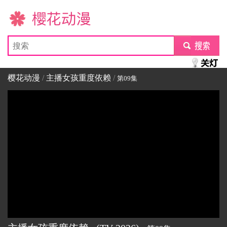
樱花动漫
submit
樱花动漫
/
主播女孩重度依赖
/
第09集