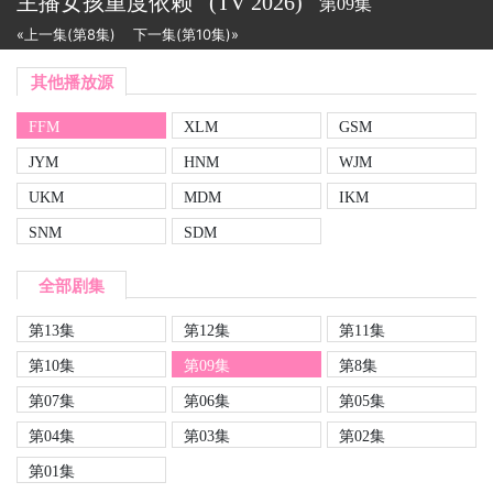
主播女孩重度依赖
(TV
2026)
第09集
«上一集(第8集)
下一集(第10集)»
其他播放源
FFM
XLM
GSM
JYM
HNM
WJM
UKM
MDM
IKM
SNM
SDM
全部剧集
第13集
第12集
第11集
第10集
第09集
第8集
第07集
第06集
第05集
第04集
第03集
第02集
第01集