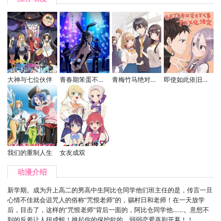
大神与七位伙伴
青春期笨蛋不做兔女郎学姐的梦
青梅竹马绝对不会输的恋爱喜剧
即使如此依旧步步进逼
我们的重制人生
女友成双
动漫介绍
新学期。成为升上高二的男高中生阿比仓同学他们班主任的是，传言一旦
心情不佳就会诅咒人的俗称“咒恨老师”的，鶸村日和老师！在一天放学
后，目击了，这样的“咒恨老师”背后一面的，阿比仓同学他……。意想不
到的反差让人扭成蛆！挑起你的保护欲的，弱弱恋爱喜剧开幕！！