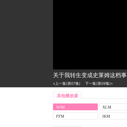
关于我转生变成史莱姆这档事
«上一集(第07集)
下一集(第09集)»
其他播放源
WJM
XLM
FFM
IKM