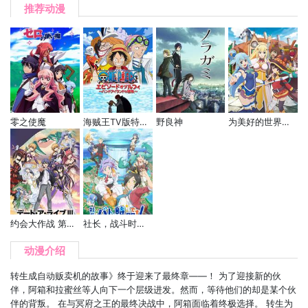
推荐动漫
零之使魔
海贼王TV版特别篇 路飞篇 手掌岛的冒险
野良神
为美好的世界献上祝福！ 第二季
约会大作战 第三季
社长，战斗时间到了！
动漫介绍
转生成自动贩卖机的故事》终于迎来了最终章——！ 为了迎接新的伙
伴，阿箱和拉蜜丝等人向下一个层级进发。然而，等待他们的却是某个伙
伴的背叛。 在与冥府之王的最终决战中，阿箱面临着终极选择。 转生为