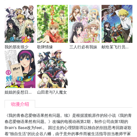
我的朋友很少
歌牌情缘
三人行必有我妹
献给某飞行员的恋歌
姐姐的妄想日记OAD
山田君与7人魔女
动漫介绍
《我的青春恋爱物语果然有问题。续》是根据渡航原作的轻小说《我的青
春恋爱物语果然有问题。》改编的电视动画第2期，制作公司由第1期的
Brain's Base改为feel.。 因过去的心理阴影而以独自的别扭思考回路讴歌
着“独自生活”的比企谷八幡，由于意外的事件而被生活指导担当教师平冢