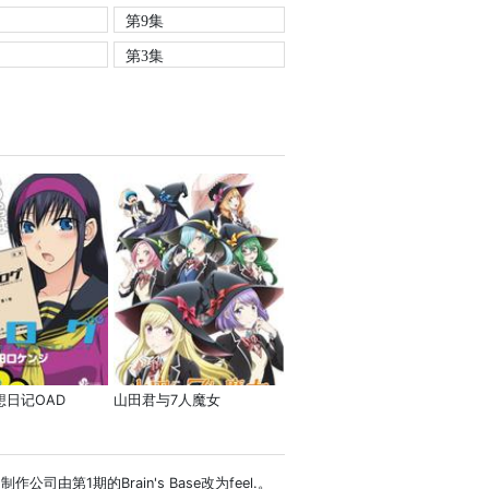
第9集
第3集
想日记OAD
山田君与7人魔女
期的Brain's Base改为feel.。