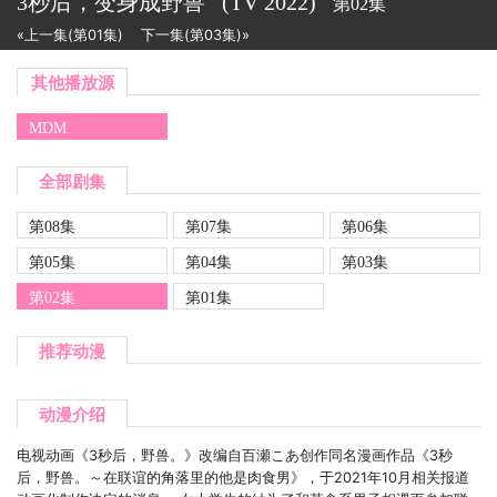
3秒后，变身成野兽
(TV
2022)
第02集
«上一集(第01集)
下一集(第03集)»
其他播放源
MDM
全部剧集
第08集
第07集
第06集
第05集
第04集
第03集
第02集
第01集
推荐动漫
动漫介绍
电视动画《3秒后，野兽。》改编自百瀬こあ创作同名漫画作品《3秒
后，野兽。～在联谊的角落里的他是肉食男》，于2021年10月相关报道