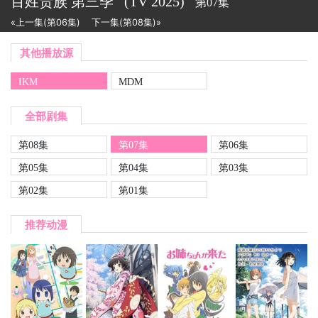
百姓贵族 第三季
(TV
2025)
第07集
«上一集(第06集)
下一集(第08集)»
其他播放源
IKM
MDM
全部剧集
第08集
第07集
第06集
第05集
第04集
第03集
第02集
第01集
推荐动漫