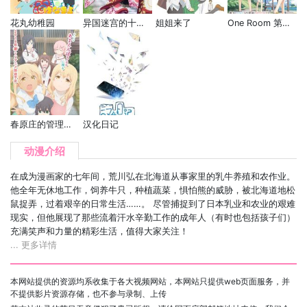
花丸幼稚园
异国迷宫的十字路口
姐姐来了
One Room 第二季
春原庄的管理人小姐
汉化日记
动漫介绍
在成为漫画家的七年间，荒川弘在北海道从事家里的乳牛养殖和农作业。
他全年无休地工作，饲养牛只，种植蔬菜，惧怕熊的威胁，被北海道地松
鼠捉弄，过着艰辛的日常生活……。 尽管捕捉到了日本乳业和农业的艰难
现实，但他展现了那些流着汗水辛勤工作的成年人（有时也包括孩子们）
充满笑声和力量的精彩生活，值得大家关注！
... 更多详情
本网站提供的资源均系收集于各大视频网站，本网站只提供web页面服务，并
不提供影片资源存储，也不参与录制、上传