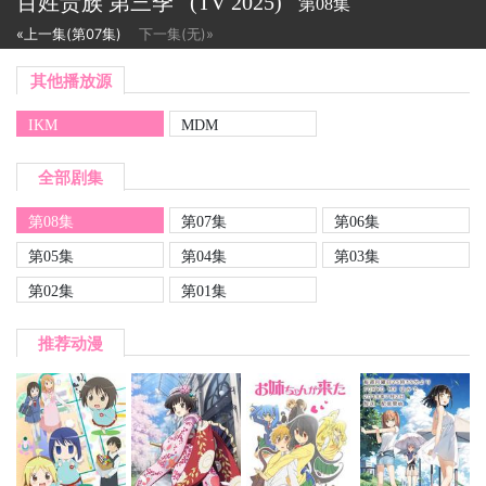
百姓贵族 第三季
(TV
2025)
第08集
«上一集(第07集)
下一集(无)»
其他播放源
IKM
MDM
全部剧集
第08集
第07集
第06集
第05集
第04集
第03集
第02集
第01集
推荐动漫