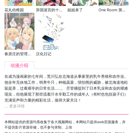
花丸幼稚园
异国迷宫的十字路口
姐姐来了
One Room 第二季
春原庄的管理人小姐
汉化日记
动漫介绍
在成为漫画家的七年间，荒川弘在北海道从事家里的乳牛养殖和农作业。
他全年无休地工作，饲养牛只，种植蔬菜，惧怕熊的威胁，被北海道地松
鼠捉弄，过着艰辛的日常生活……。 尽管捕捉到了日本乳业和农业的艰难
现实，但他展现了那些流着汗水辛勤工作的成年人（有时也包括孩子们）
充满笑声和力量的精彩生活，值得大家关注！
... 更多详情
本网站提供的资源均系收集于各大视频网站，本网站只提供web页面服务，并
不提供影片资源存储，也不参与录制、上传