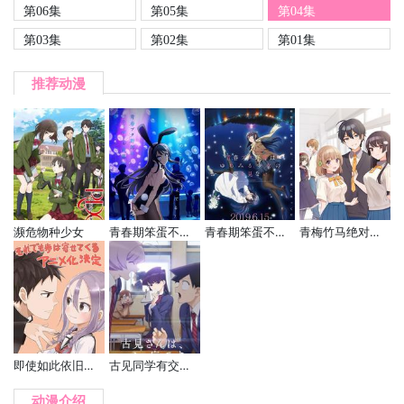
第06集
第05集
第04集
第03集
第02集
第01集
推荐动漫
濒危物种少女
青春期笨蛋不做兔女郎学姐的梦
青春期笨蛋不做怀梦少女的梦
青梅竹马绝对不会输的恋爱喜剧
即使如此依旧步步进逼
古见同学有交流障碍症
动漫介绍