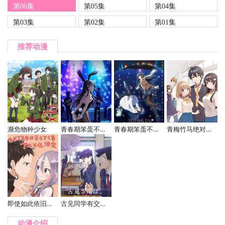
第06集
第05集
第04集
第03集
第02集
第01集
推荐动漫
濒危物种少女
青春期笨蛋不做兔女郎学姐的梦
青春期笨蛋不做怀梦少女的梦
青梅竹马绝对不会输的恋爱喜剧
即使如此依旧步步进逼
古见同学有交流障碍症
动漫介绍