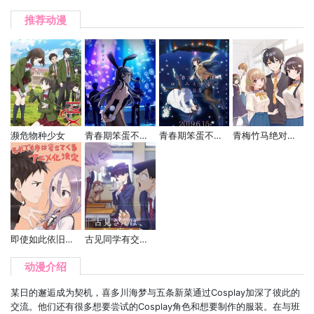
推荐动漫
濒危物种少女
青春期笨蛋不做兔女郎学姐的梦
青春期笨蛋不做怀梦少女的梦
青梅竹马绝对不会输的恋爱喜剧
即使如此依旧步步进逼
古见同学有交流障碍症
动漫介绍
某日的邂逅成为契机，喜多川海梦与五条新菜通过Cosplay加深了彼此的
交流。他们还有很多想要尝试的Cosplay角色和想要制作的服装。在与班